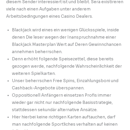
diesem Sender interessiert ist und bleibt. Sera existireren
viele nach einen Aufgaben unter anderem
Arbeitsbedingungen eines Casino Dealers.
Blackjack wird eines ein wenigen Glücksspiele, inside
denen Die leser wegen der Inanspruchnahme einer
Blackjack Masterplan Wert auf Deren Gewinnchancen
annehmen beherrschen.
Denn erhöht folgende Speisezettel, diese bereits
gezogen werde, nachfolgende Wahrscheinlichkeit der
weiteren Spielkarten.
Unser beherrschen Free Spins, Einzahlungsboni und
Cashback-Angebote überspannen.
Oppositionell Anfängern einsetzen Profis immer
wieder gar nicht nur nachfolgende Basisstrategie,
stattdessen sekundär alternative Ansätze.
Hier hierbei keine richtigen Karten auftauchen, darf
man nachfolgende Sportliches verhalten auf keinen