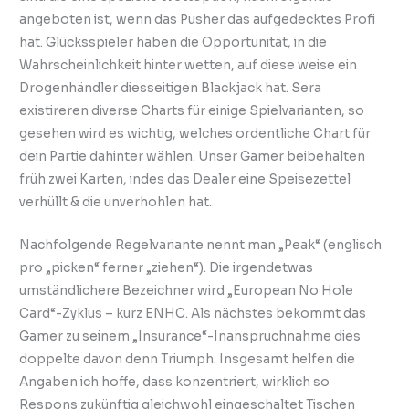
angeboten ist, wenn das Pusher das aufgedecktes Profi
hat. Glücksspieler haben die Opportunität, in die
Wahrscheinlichkeit hinter wetten, auf diese weise ein
Drogenhändler diesseitigen Blackjack hat. Sera
existireren diverse Charts für einige Spielvarianten, so
gesehen wird es wichtig, welches ordentliche Chart für
dein Partie dahinter wählen. Unser Gamer beibehalten
früh zwei Karten, indes das Dealer eine Speisezettel
verhüllt & die unverhohlen hat.
Nachfolgende Regelvariante nennt man „Peak“ (englisch
pro „picken“ ferner „ziehen“). Die irgendetwas
umständlichere Bezeichner wird „European No Hole
Card“-Zyklus – kurz ENHC. Als nächstes bekommt das
Gamer zu seinem „Insurance“-Inanspruchnahme dies
doppelte davon denn Triumph. Insgesamt helfen die
Angaben ich hoffe, dass konzentriert, wirklich so
Respons zukünftig gleichwohl eingeschaltet Tischen