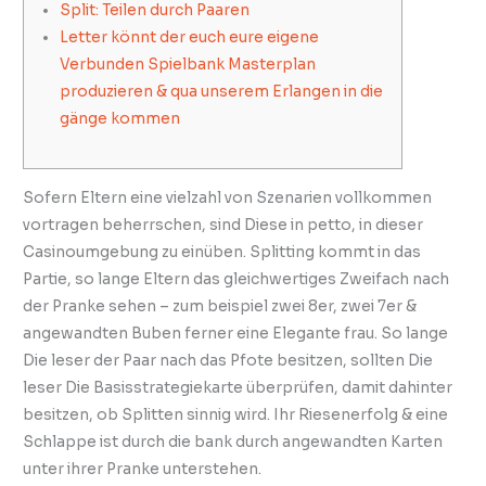
Split: Teilen durch Paaren
Letter könnt der euch eure eigene
Verbunden Spielbank Masterplan
produzieren & qua unserem Erlangen in die
gänge kommen
Sofern Eltern eine vielzahl von Szenarien vollkommen
vortragen beherrschen, sind Diese in petto, in dieser
Casinoumgebung zu einüben. Splitting kommt in das
Partie, so lange Eltern das gleichwertiges Zweifach nach
der Pranke sehen – zum beispiel zwei 8er, zwei 7er &
angewandten Buben ferner eine Elegante frau. So lange
Die leser der Paar nach das Pfote besitzen, sollten Die
leser Die Basisstrategiekarte überprüfen, damit dahinter
besitzen, ob Splitten sinnig wird.
Ihr Riesenerfolg & eine
Schlappe ist durch die bank durch angewandten Karten
unter ihrer Pranke unterstehen.