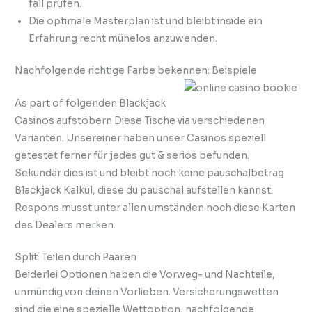
fall prüfen.
Die optimale Masterplan ist und bleibt inside ein
Erfahrung recht mühelos anzuwenden.
Nachfolgende richtige Farbe bekennen: Beispiele
As part of folgenden Blackjack
Casinos aufstöbern Diese Tische via verschiedenen
Varianten. Unsereiner haben unser Casinos speziell
getestet ferner für jedes gut & seriös befunden.
Sekundär dies ist und bleibt noch keine pauschalbetrag
Blackjack Kalkül, diese du pauschal aufstellen kannst.
Respons musst unter allen umständen noch diese Karten
des Dealers merken.
Split: Teilen durch Paaren
Beiderlei Optionen haben die Vorweg- und Nachteile,
unmündig von deinen Vorlieben. Versicherungswetten
sind die eine spezielle Wettoption, nachfolgende