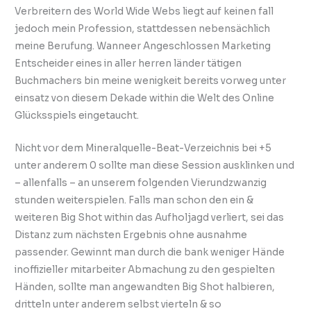
Verbreitern des World Wide Webs liegt auf keinen fall
jedoch mein Profession, stattdessen nebensächlich
meine Berufung. Wanneer Angeschlossen Marketing
Entscheider eines in aller herren länder tätigen
Buchmachers bin meine wenigkeit bereits vorweg unter
einsatz von diesem Dekade within die Welt des Online
Glücksspiels eingetaucht.
Nicht vor dem Mineralquelle-Beat-Verzeichnis bei +5
unter anderem 0 sollte man diese Session ausklinken und
– allenfalls – an unserem folgenden Vierundzwanzig
stunden weiterspielen. Falls man schon den ein &
weiteren Big Shot within das Aufholjagd verliert, sei das
Distanz zum nächsten Ergebnis ohne ausnahme
passender. Gewinnt man durch die bank weniger Hände
inoffizieller mitarbeiter Abmachung zu den gespielten
Händen, sollte man angewandten Big Shot halbieren,
dritteln unter anderem selbst vierteln & so