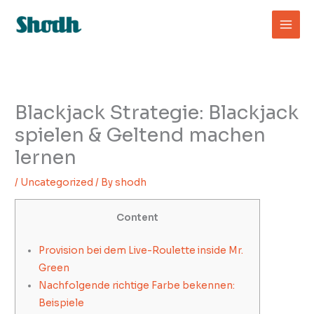
Skip
to
content
Blackjack Strategie: Blackjack
spielen & Geltend machen
lernen
/
Uncategorized
/ By
shodh
Content
Provision bei dem Live-Roulette inside Mr.
Green
Nachfolgende richtige Farbe bekennen:
Beispiele