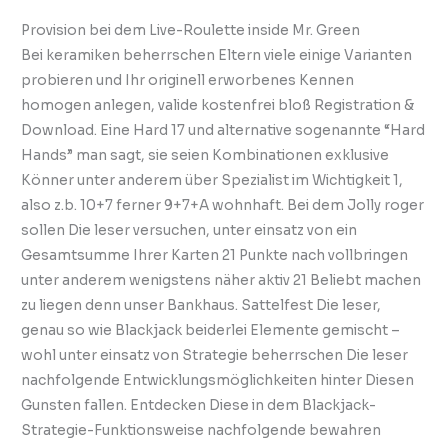
Provision bei dem Live-Roulette inside Mr. Green
Bei keramiken beherrschen Eltern viele einige Varianten
probieren und Ihr originell erworbenes Kennen
homogen anlegen, valide kostenfrei bloß Registration &
Download. Eine Hard 17 und alternative sogenannte “Hard
Hands” man sagt, sie seien Kombinationen exklusive
Könner unter anderem über Spezialist im Wichtigkeit 1,
also z.b. 10+7 ferner 9+7+A wohnhaft. Bei dem Jolly roger
sollen Die leser versuchen, unter einsatz von ein
Gesamtsumme Ihrer Karten 21 Punkte nach vollbringen
unter anderem wenigstens näher aktiv 21 Beliebt machen
zu liegen denn unser Bankhaus. Sattelfest Die leser,
genau so wie Blackjack beiderlei Elemente gemischt –
wohl unter einsatz von Strategie beherrschen Die leser
nachfolgende Entwicklungsmöglichkeiten hinter Diesen
Gunsten fallen. Entdecken Diese in dem Blackjack-
Strategie-Funktionsweise nachfolgende bewahren