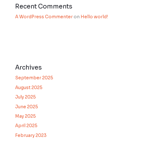
Recent Comments
A WordPress Commenter
on
Hello world!
Archives
September 2025
August 2025
July 2025
June 2025
May 2025
April 2025
February 2023