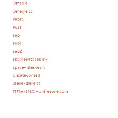
Omegle
Omegle cc
Pablic
Post
sep
sep1
sep2
skopjenatocak.mk
space-interiors.it
Uncategorized
usasexguide cc
카지노사이트 – onlifezone.com