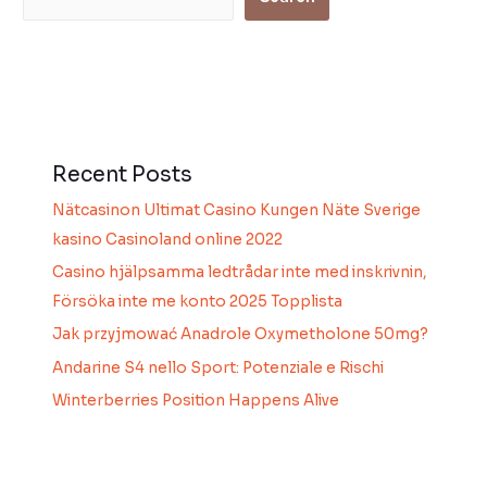
Recent Posts
Nätcasinon Ultimat Casino Kungen Näte Sverige
kasino Casinoland online 2022
Casino hjälpsamma ledtrådar inte med inskrivnin,
Försöka inte me konto 2025 Topplista
Jak przyjmować Anadrole Oxymetholone 50mg?
Andarine S4 nello Sport: Potenziale e Rischi
Winterberries Position Happens Alive