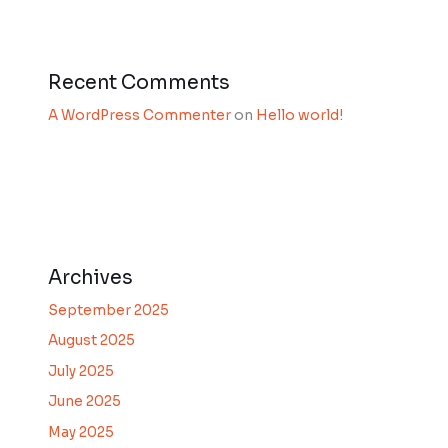
Recent Comments
A WordPress Commenter
on
Hello world!
Archives
September 2025
August 2025
July 2025
June 2025
May 2025