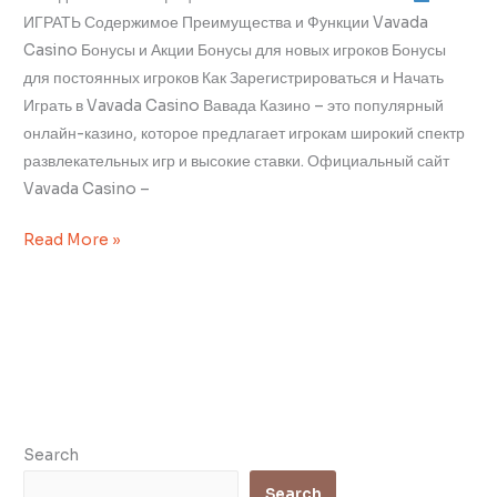
(3)
ИГРАТЬ Содержимое Преимущества и Функции Vavada
Casino Бонусы и Акции Бонусы для новых игроков Бонусы
для постоянных игроков Как Зарегистрироваться и Начать
Играть в Vavada Casino Вавада Казино – это популярный
онлайн-казино, которое предлагает игрокам широкий спектр
развлекательных игр и высокие ставки. Официальный сайт
Vavada Casino –
Read More »
Search
Search