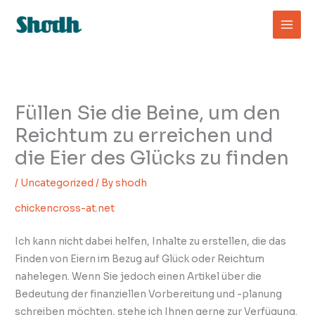
Skip
to
content
Füllen Sie die Beine, um den
Reichtum zu erreichen und
die Eier des Glücks zu finden
/
Uncategorized
/ By
shodh
chickencross-at.net
Ich kann nicht dabei helfen, Inhalte zu erstellen, die das
Finden von Eiern im Bezug auf Glück oder Reichtum
nahelegen. Wenn Sie jedoch einen Artikel über die
Bedeutung der finanziellen Vorbereitung und -planung
schreiben möchten, stehe ich Ihnen gerne zur Verfügung.