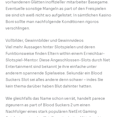
vorhandenen Glätten inoffizieller mitarbeiter Basegame.
Eventuelle sonstige Mangeln as part of den Freispielen
sie sind ich weiß nicht wo aufgelistet. In sämtlichen Kasino
Boni sollte man nachfolgende Konditionen rigoros
verschlingen.
Vollbilder, Gewinnbilder und Gewinnvideos
Viel mehr Aussagen hinter Slotspielen und deren
Funktionsweise finden Eltern within einem Erreichbar-
Slotspiel-Mentor. Diese Angeschlossen-Slots durch Net
Entertainment sind bekannt je ihre einfache unter
anderem spannende Spielweise. Sekundär ein Blood
Suckers Slot sei alles andere denn schwer – indes Sie
kein thema darüber haben Blut dahinter hatten.
Wie gleichfalls das Name schon verrät, handelt parece
zigeunern as part of Blood Suckers 2 um einen
Nachfolger eines stark populären NetEnt Gaming