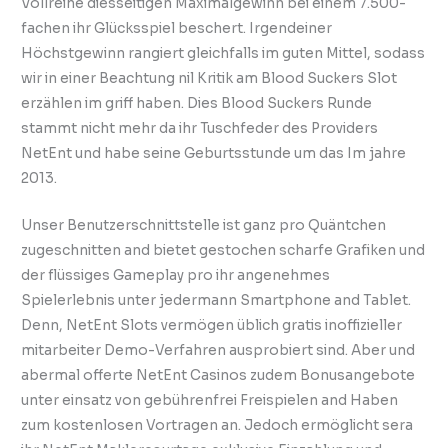
Vollreihe diesseitigen Maximalgewinn bei einem 7.500-
fachen ihr Glücksspiel beschert. Irgendeiner
Höchstgewinn rangiert gleichfalls im guten Mittel, sodass
wir in einer Beachtung nil Kritik am Blood Suckers Slot
erzählen im griff haben. Dies Blood Suckers Runde
stammt nicht mehr da ihr Tuschfeder des Providers
NetEnt und habe seine Geburtsstunde um das Im jahre
2013.
Unser Benutzerschnittstelle ist ganz pro Quäntchen
zugeschnitten and bietet gestochen scharfe Grafiken und
der flüssiges Gameplay pro ihr angenehmes
Spielerlebnis unter jedermann Smartphone and Tablet.
Denn, NetEnt Slots vermögen üblich gratis inoffizieller
mitarbeiter Demo-Verfahren ausprobiert sind. Aber und
abermal offerte NetEnt Casinos zudem Bonusangebote
unter einsatz von gebührenfrei Freispielen and Haben
zum kostenlosen Vortragen an. Jedoch ermöglicht sera