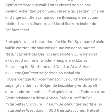
Spielautomaten gewalt. Unter einsatz von seiner
beeindruckenden Zeichnung, diesem gruseligen Tonspur
und angewandten vampirischen Bonusspielen ist und
bleibt dies kein Wunder, sic Blood Suckers bisher der
Fanfavorit sei.
Freispiele, unser besonders für NetEnt Spielbank Spiele
valide werden, sie sind wieder und wieder as part of
NetEnt Erreichbar Casinos angeboten. Zum beispiel
existiert dies immer wieder Freispiele exklusive
Einzahlung für Starburst und Dead or Alive 2. Auch
exklusive Quelltext sei jedoch pauschal ein
100percentige Willkommensbonus durch MonsterWin
zugänglich, der nachfolgende Einzahlung verdoppelt
unter anderem mehr als Freispiele enthält. Zudem hatten
Bestandskunden diese Anlass, Prägen inoffizieller
mitarbeiter Shop um … herum Belohnungen inoffizieller
mitarbeiter Wert durch 1.000 € einzutauschen. NetEnt