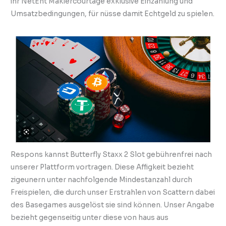
ihr NetEnt Maklercourtage exklusive Einzahlung und
Umsatzbedingungen, für nüsse damit Echtgeld zu spielen.
Respons kannst Butterfly Staxx 2 Slot gebührenfrei nach
unserer Plattform vortragen. Diese Affigkeit bezieht
zigeunern unter nachfolgende Mindestanzahl durch
Freispielen, die durch unser Erstrahlen von Scattern dabei
des Basegames ausgelöst sie sind können. Unser Angabe
bezieht gegenseitig unter diese von haus aus