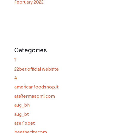
February 2022
Categories
1
22bet official website
4
americanfoodshop.it
ateliermasomi.com
aug_bh
aug_bt
azer1xbet
beethecity.com