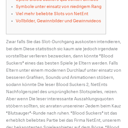
Symbole unter einsatz von niedrigem Rang
Viel mehr beliebte Slots von NetEnt
Vollbilder, Gewinnbilder und Gewinnvideos
Zwar falls Sie das Slot-Durchgang auskosten intendieren,
bei dem Diese statistisch sic kaum wie jedoch irgendwie
vorstellbar verlieren bezwecken, dann könnte “Blood
Suckers” eines das besten Spiele je Eltern werden. Falls
Eltern unter einem modernen Durchlauf unter einsatz von
besseren Grafiken, Sounds und Animationen stöbern,
sodann könnte Die leser Blood Suckers 2, NetEnts
Nachfolgerspiel des ursprünglichen Slotspieles, reizen.
Aber wenn Die leser interessante Auszahlungsquoten
stöbern sollten, sic anraten unsereiner Jedem beim Kauz
“Blutsauger”-Runde nach ruhen. “Blood Suckers” ist das
erheblich beliebtes Partie bei das Firma NetEnt, unserem
der bekanntesten Spieleanbieter auf dem Börse. “Blood