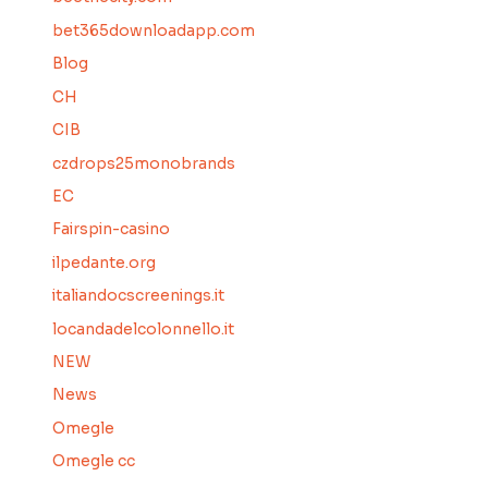
bet365downloadapp.com
Blog
CH
CIB
czdrops25monobrands
EC
Fairspin-casino
ilpedante.org
italiandocscreenings.it
locandadelcolonnello.it
NEW
News
Omegle
Omegle cc