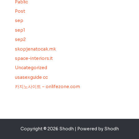
Pablic
Post
sep
sep1
sep2
skopjenatocak.mk
space-interiors.it
Uncategorized
usasexguide cc
카지노사이트 – onlifezone.com
Copyright © 2026 Shodh | Powered by Shodh