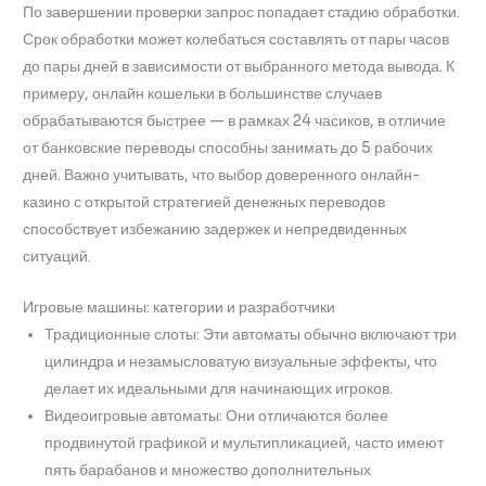
По завершении проверки запрос попадает стадию обработки.
Срок обработки может колебаться составлять от пары часов
до пары дней в зависимости от выбранного метода вывода. К
примеру, онлайн кошельки в большинстве случаев
обрабатываются быстрее — в рамках 24 часиков, в отличие
от банковские переводы способны занимать до 5 рабочих
дней. Важно учитывать, что выбор доверенного онлайн-
казино с открытой стратегией денежных переводов
способствует избежанию задержек и непредвиденных
ситуаций.
Игровые машины: категории и разработчики
Традиционные слоты: Эти автоматы обычно включают три
цилиндра и незамысловатую визуальные эффекты, что
делает их идеальными для начинающих игроков.
Видеоигровые автоматы: Они отличаются более
продвинутой графикой и мультипликацией, часто имеют
пять барабанов и множество дополнительных