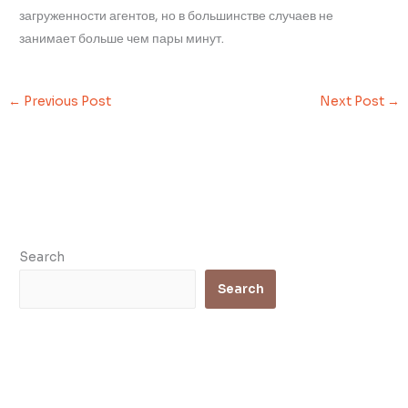
загруженности агентов, но в большинстве случаев не
занимает больше чем пары минут.
←
Previous Post
Next Post
→
Search
Search