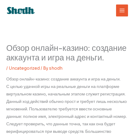
Skip
to
content
Обзор онлайн-казино: создание
аккаунта и игра на деньги.
/
Uncategorized
/ By
shodh
Обзор онлайн-казино: создание аккаунта и игра на деньги.
С целью удачной игры на реальные деньги на платформе
виртуальном казино, начальным этапом служит регистрация.
Данный ход действий обычно прост и требует лишь несколько
мгновений. Пользователю требуется ввести основные
данные: полное имя, электронный адрес и контактный номер.
Следует проверить, что данные точна, так как она будет
верифицироваться при выводе средств. Большинство