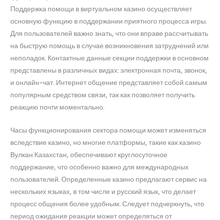
Поддержка помощи в виртуальном казино осуществляет
основную функцию в поддержании приятного процесса игры.
Для пользователей важно знать, что они вправе рассчитывать
на быструю помощь в случае возникновения затруднений или
неполадок. Контактные данные секции поддержки в основном
представлены в различных видах: электронная почта, звонок,
и онлайн-чат. Интернет общение представляет собой самым
популярным средством связи, так как позволяет получить
реакцию почти моментально.
Часы функционирования сектора помощи может изменяться
вследствие казино, но многие платформы, такие как казино
Вулкан Казахстан, обеспечивают круглосуточное
поддержание, что особенно важно для международных
пользователей. Определенные казино предлагают сервис на
нескольких языках, в том числе и русский язык, что делает
процесс общения более удобным. Следует подчеркнуть, что
период ожидания реакции может определяться от