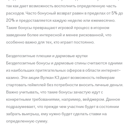
так как дает возможность восполнить определенную часть
расходов. Часто бонусный возврат равен в пределах от 5% до
20% и предоставляется каждую неделю или ежемесячно.
Такие бонусы превращают игровой процесс в игорном
заведении более интересной и менее рискованной, что
особенно важно для тех, кто играет постоянно.
Бездепозитные плюшки и дармовые крутки
Бездепозитные бонусы и дармовые спины считаются одними
из наибольших притягательных оферов в области интернет-
казино. Эти акции Вулкан КЗ дают возможность геймерам
стартовать геймплей без потребности вносить личные деньги.
Важно учитывать, что такие бонусы зачастую идут с
конкретными требованиями, например, вейджером. Данное
подразумевает, что прежде чем участник будет в состоянии
забрать выигрыш, ему нужно будет сделать ставки на
определенную сумму.