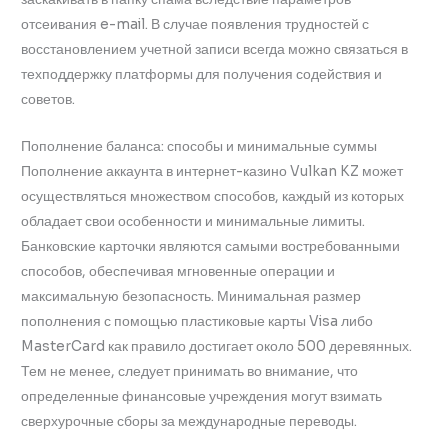
отсеивания e-mail. В случае появления трудностей с
восстановлением учетной записи всегда можно связаться в
техподдержку платформы для получения содействия и
советов.
Пополнение баланса: способы и минимальные суммы
Пополнение аккаунта в интернет-казино Vulkan KZ может
осуществляться множеством способов, каждый из которых
обладает свои особенности и минимальные лимиты.
Банковские карточки являются самыми востребованными
способов, обеспечивая мгновенные операции и
максимальную безопасность. Минимальная размер
пополнения с помощью пластиковые карты Visa либо
MasterCard как правило достигает около 500 деревянных.
Тем не менее, следует принимать во внимание, что
определенные финансовые учреждения могут взимать
сверхурочные сборы за международные переводы.