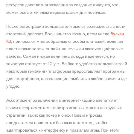
ресурсов дают вознаграждения за создание аккаунта, что
может быть отличным первым шагом для новичков.
После регистрации пользователи имеют возможность внести
стартовый депозит. Большинство казино, в том числе
Вулкан
КЗ
, принимают многообразные способы платежей, включая
пластиковые карты, онлайн-кошельки и включая цифровые
валюты. Самая низкая величина вклада изменяется, но
зачастую стартует от 10 у.е.. Во благо удобства пользователей
некоторые гэмблинг-платформы предоставляют программы
для смартфонов, позволяющие гэмблить в любое время и где
угодно.
Ассортимент развлечений в интернет-казино впечатляет
своим ассортиментом: от ретро игровых машин до трудных
стратегий, таких как покер и очко. Новым игрокам
предлагается начинать с базовых автоматов, чтобы
адаптироваться к интерфейсу и правилам игры. При этом