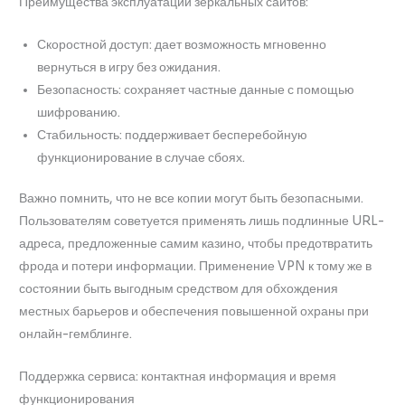
Преимущества эксплуатации зеркальных сайтов:
Скоростной доступ: дает возможность мгновенно
вернуться в игру без ожидания.
Безопасность: сохраняет частные данные с помощью
шифрованию.
Стабильность: поддерживает бесперебойную
функционирование в случае сбоях.
Важно помнить, что не все копии могут быть безопасными.
Пользователям советуется применять лишь подлинные URL-
адреса, предложенные самим казино, чтобы предотвратить
фрода и потери информации. Применение VPN к тому же в
состоянии быть выгодным средством для обхождения
местных барьеров и обеспечения повышенной охраны при
онлайн-гемблинге.
Поддержка сервиса: контактная информация и время
функционирования