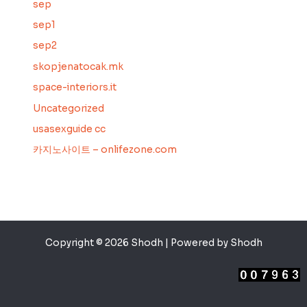
sep
sep1
sep2
skopjenatocak.mk
space-interiors.it
Uncategorized
usasexguide cc
카지노사이트 – onlifezone.com
Copyright © 2026 Shodh | Powered by Shodh