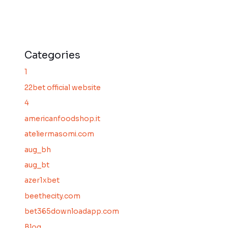
Categories
1
22bet official website
4
americanfoodshop.it
ateliermasomi.com
aug_bh
aug_bt
azer1xbet
beethecity.com
bet365downloadapp.com
Blog