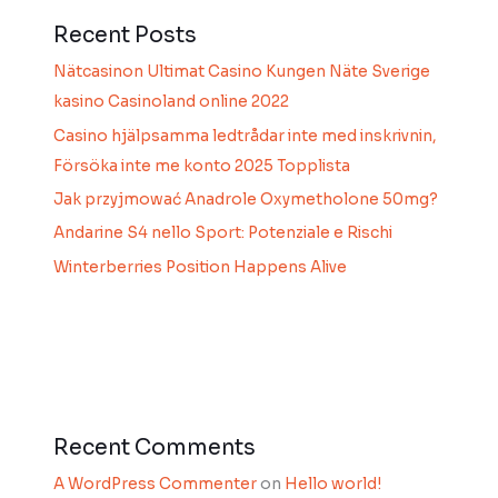
Recent Posts
Nätcasinon Ultimat Casino Kungen Näte Sverige
kasino Casinoland online 2022
Casino hjälpsamma ledtrådar inte med inskrivnin,
Försöka inte me konto 2025 Topplista
Jak przyjmować Anadrole Oxymetholone 50mg?
Andarine S4 nello Sport: Potenziale e Rischi
Winterberries Position Happens Alive
Recent Comments
A WordPress Commenter
on
Hello world!