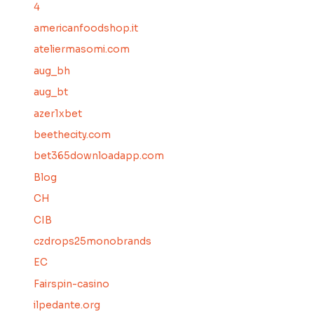
4
americanfoodshop.it
ateliermasomi.com
aug_bh
aug_bt
azer1xbet
beethecity.com
bet365downloadapp.com
Blog
CH
CIB
czdrops25monobrands
EC
Fairspin-casino
ilpedante.org