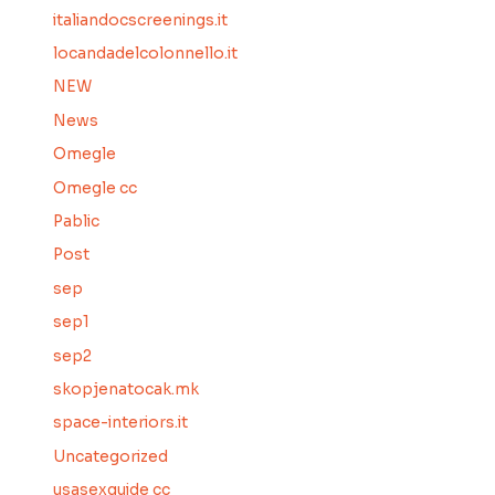
italiandocscreenings.it
locandadelcolonnello.it
NEW
News
Omegle
Omegle cc
Pablic
Post
sep
sep1
sep2
skopjenatocak.mk
space-interiors.it
Uncategorized
usasexguide cc