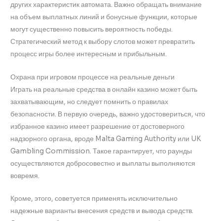
других характеристик автомата. Важно обращать внимание
на объем выплатных линий и бонусные функции, которые
могут существенно повысить вероятность победы.
Стратегический метод к выбору слотов может превратить
процесс игры более интересным и прибыльным.
Охрана при игровом процессе на реальные деньги
Играть на реальные средства в онлайн казино может быть
захватывающим, но следует помнить о правилах
безопасности. В первую очередь, важно удостовериться, что
избранное казино имеет разрешение от достоверного
надзорного органа, вроде Malta Gaming Authority или UK
Gambling Commission. Такое гарантирует, что раунды
осуществляются добросовестно и выплаты выполняются
вовремя.
Кроме, этого, советуется применять исключительно
надежные варианты внесения средств и вывода средств.