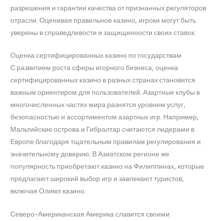
разрешения и гарантии качества от признанных регуляторов
отрасли. Оценивая правильное казино, игроки могут быть
уверены в справедливости и защищенности своих ставок.
Оценка сертифицированных казино по государствам
С развитием роста сферы игорного бизнеса, оценка
сертифицированных казино в разных странах становится
важным ориентиром для пользователей. Азартные клубы в
многочисленных частях мира разнятся уровнем услуг,
безопасностью и ассортиментом азартных игр. Например,
Мальтийские острова и Гибралтар считаются лидерами в
Европе благодаря тщательным правилам регулирования и
значительному доверию. В Азиатском регионе же
популярность приобретают казино на Филиппинах, которые
предлагают широкий выбор игр и завлекают туристов,
включая Олимп казино.
Северо-Американская Америка славится своими