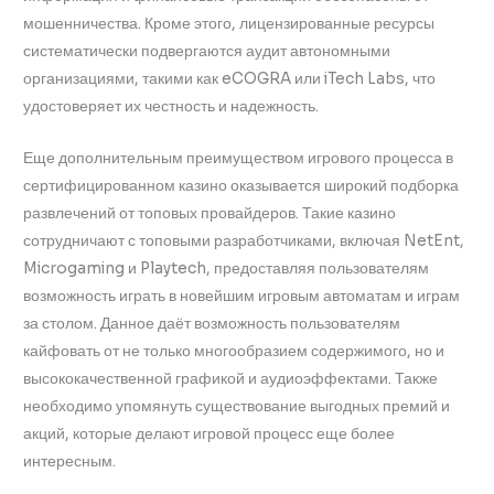
мошенничества. Кроме этого, лицензированные ресурсы
систематически подвергаются аудит автономными
организациями, такими как eCOGRA или iTech Labs, что
удостоверяет их честность и надежность.
Еще дополнительным преимуществом игрового процесса в
сертифицированном казино оказывается широкий подборка
развлечений от топовых провайдеров. Такие казино
сотрудничают с топовыми разработчиками, включая NetEnt,
Microgaming и Playtech, предоставляя пользователям
возможность играть в новейшим игровым автоматам и играм
за столом. Данное даёт возможность пользователям
кайфовать от не только многообразием содержимого, но и
высококачественной графикой и аудиоэффектами. Также
необходимо упомянуть существование выгодных премий и
акций, которые делают игровой процесс еще более
интересным.