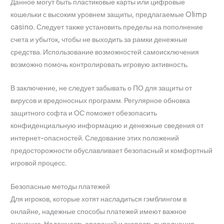
Данное могут быть пластиковые карты или цифровые
кошельки с высоким уровнем защиты, предлагаемые Olimp
casino. Следует также установить пределы на пополнение
счета и убыток, чтобы не выходить за рамки денежные
средства. Использование возможностей самоисключения
возможно помочь контролировать игровую активность.
В заключение, не следует забывать о ПО для защиты от
вирусов и вредоносных программ. Регулярное обновка
защитного софта и ОС поможет обезопасить
конфиденциальную информацию и денежные сведения от
интернет-опасностей. Следование этих положений
предосторожности обуславливает безопасный и комфортный
игровой процесс.
Безопасные методы платежей
Для игроков, которые хотят насладиться гэмблингом в
онлайне, надежные способы платежей имеют важное