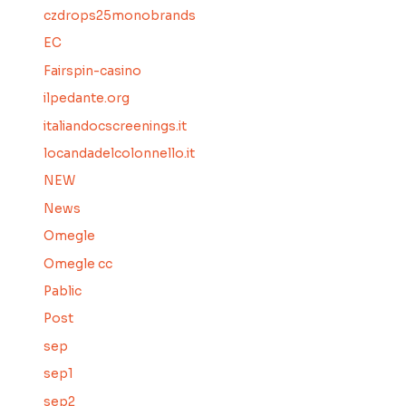
czdrops25monobrands
EC
Fairspin-casino
ilpedante.org
italiandocscreenings.it
locandadelcolonnello.it
NEW
News
Omegle
Omegle cc
Pablic
Post
sep
sep1
sep2