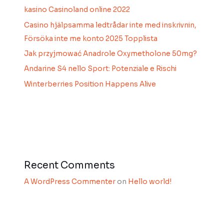
kasino Casinoland online 2022
Casino hjälpsamma ledtrådar inte med inskrivnin,
Försöka inte me konto 2025 Topplista
Jak przyjmować Anadrole Oxymetholone 50mg?
Andarine S4 nello Sport: Potenziale e Rischi
Winterberries Position Happens Alive
Recent Comments
A WordPress Commenter
on
Hello world!