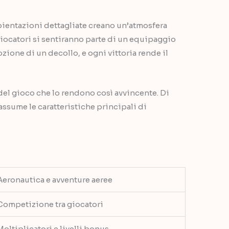
mbientazioni dettagliate creano un’atmosfera
 giocatori si sentiranno parte di un equipaggio
zione di un decollo, e ogni vittoria rende il
 del gioco che lo rendono così avvincente. Di
iassume le caratteristiche principali di
Aeronautica e avventure aeree
Competizione tra giocatori
Moltiplicatori e livelli bonus