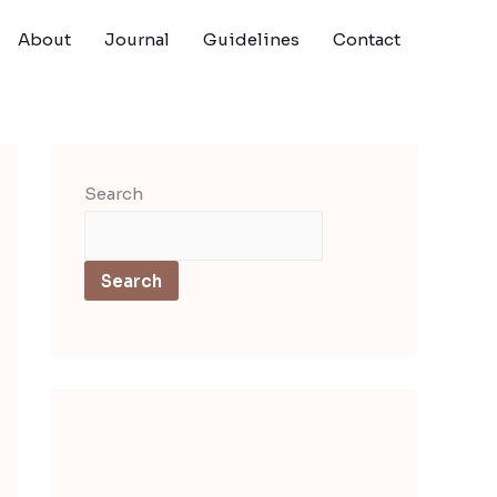
About
Journal
Guidelines
Contact
Search
Search