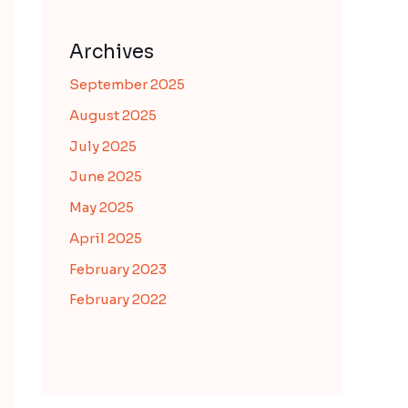
Archives
September 2025
August 2025
July 2025
June 2025
May 2025
April 2025
February 2023
February 2022