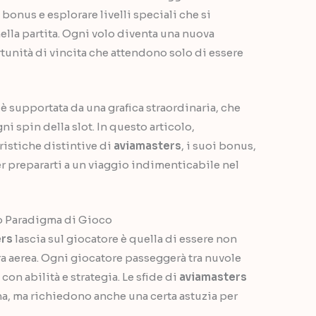
 bonus e esplorare livelli speciali che si
la partita. Ogni volo diventa una nuova
tunità di vincita che attendono solo di essere
 supportata da una grafica straordinaria, che
ni spin della slot. In questo articolo,
ristiche distintive di
aviamasters
, i suoi bonus,
er prepararti a un viaggio indimenticabile nel
vo Paradigma di Gioco
ers
lascia sul giocatore è quella di essere non
ra aerea. Ogni giocatore passeggerà tra nuvole
con abilità e strategia. Le sfide di
aviamasters
na, ma richiedono anche una certa astuzia per