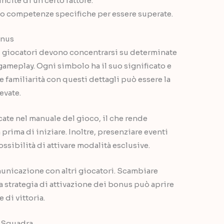
ncite di un certo fattore.
o competenze specifiche per essere superate.
onus
 i giocatori devono concentrarsi su determinate
ameplay. Ogni simbolo ha il suo significato e
 familiarità con questi dettagli può essere la
evate.
ate nel manuale del gioco, il che rende
prima di iniziare. Inoltre, presenziare eventi
ssibilità di attivare modalità esclusive.
municazione con altri giocatori. Scambiare
a strategia di attivazione dei bonus può aprire
 di vittoria.
i Squadra