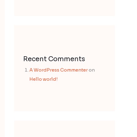
Recent Comments
A WordPress Commenter
on
Hello world!