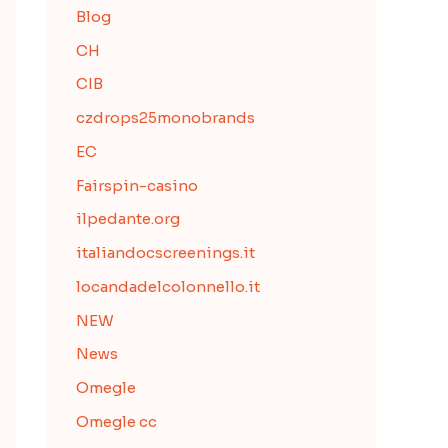
Blog
CH
CIB
czdrops25monobrands
EC
Fairspin-casino
ilpedante.org
italiandocscreenings.it
locandadelcolonnello.it
NEW
News
Omegle
Omegle cc