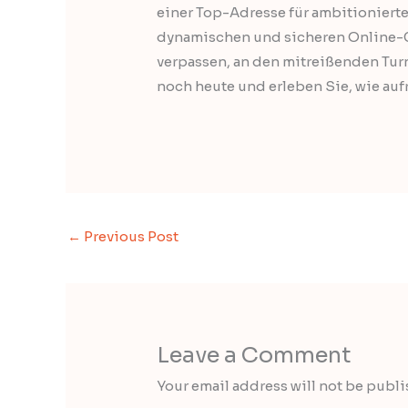
einer Top-Adresse für ambitionierte
dynamischen und sicheren Online-Ca
verpassen, an den mitreißenden Tur
noch heute und erleben Sie, wie au
←
Previous Post
Leave a Comment
Your email address will not be publi