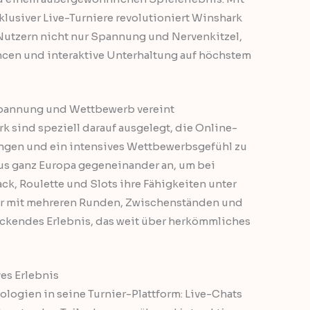
lusiver Live-Turniere revolutioniert Winshark
Nutzern nicht nur Spannung und Nervenkitzel,
cen und interaktive Unterhaltung auf höchstem
 Spannung und Wettbewerb vereint
k sind speziell darauf ausgelegt, die Online-
gen und ein intensives Wettbewerbsgefühl zu
 aus ganz Europa gegeneinander an, um bei
ck, Roulette und Slots ihre Fähigkeiten unter
ktur mit mehreren Runden, Zwischenständen und
ackendes Erlebnis, das weit über herkömmliches
ves Erlebnis
ologien in seine Turnier-Plattform: Live-Chats