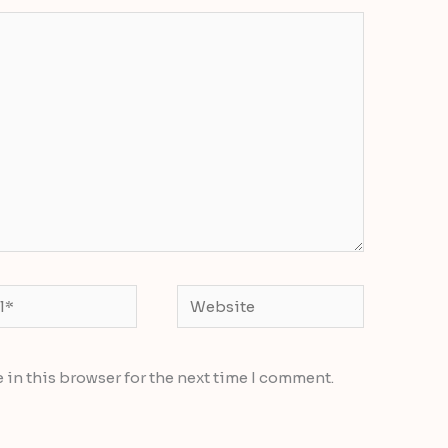
*
Website
 in this browser for the next time I comment.