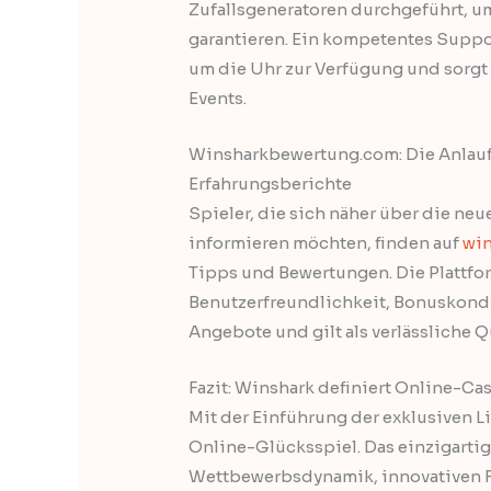
Zufallsgeneratoren durchgeführt, um
garantieren. Ein kompetentes Suppo
um die Uhr zur Verfügung und sorgt 
Events.
Winsharkbewertung.com: Die Anlaufs
Erfahrungsberichte
Spieler, die sich näher über die ne
informieren möchten, finden auf
wi
Tipps und Bewertungen. Die Plattform
Benutzerfreundlichkeit, Bonuskond
Angebote und gilt als verlässliche 
Fazit: Winshark definiert Online-Ca
Mit der Einführung der exklusiven L
Online-Glücksspiel. Das einzigart
Wettbewerbsdynamik, innovativen F