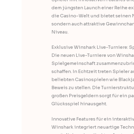
dem jüngsten Launch einer Reihe exk
die Casino-Welt und bietet seinen 
sondern auch attraktive Gewinnchan
Niveau.
Exklusive Winshark Live-Turniere:
Die neuen Live-Turniere von Winshar
Spielgemeinschaft zusammenzubrin
schaffen. In Echtzeit treten Spieler
beliebten Casinospielen wie Blackja
Beweis zu stellen. Die Turnierstru
großen Preisgeldern sorgt für ein p
Glücksspiel hinausgeht.
Innovative Features für ein interakti
Winshark integriert neuartige Techn