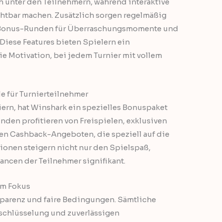
 unter den Teilnehmern, während interaktive
chtbar machen. Zusätzlich sorgen regelmäßig
 Bonus-Runden für Überraschungsmomente und
iese Features bieten Spielern ein
e Motivation, bei jedem Turnier mit vollem
le für Turnierteilnehmer
eiern, hat Winshark ein spezielles Bonuspaket
den profitieren von Freispielen, exklusiven
n Cashback-Angeboten, die speziell auf die
ionen steigern nicht nur den Spielspaß,
ancen der Teilnehmer signifikant.
im Fokus
sparenz und faire Bedingungen. Sämtliche
schlüsselung und zuverlässigen