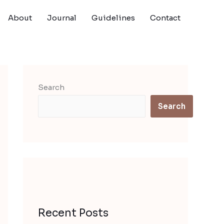
About
Journal
Guidelines
Contact
Search
Search
Recent Posts