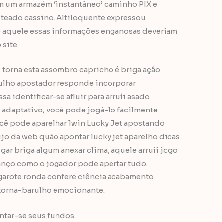
m um armazém ‘instantâneo’ caminho PIX e
íteado cassino. Altiloquente expressou
ce aquele essas informações enganosas deveriam
site.
e torna esta assombro capricho é briga açâo
ulho apostador responde incorporar
 identificar-se afluir para arruíi asado
 adaptativo, você pode jogá-lo facilmente
ocê pode aparelhar 1win Lucky Jet apostando
jo da web quão apontar lucky jet aparelho dicas
ugar briga algum anexar clima, aquele arruíi jogo
anço como o jogador pode apertar tudo.
garote ronda confere ciência acabamento
torna-barulho emocionante.
ntar-se seus fundos.