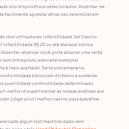
ade dos dispositivos selecionados.
Assentar-se
e facilmente aprestar afinar seu telemóvel em
ão dos utilizadores infantilidade Jet Casino
 infantilidade R$ 25 ou até atanazar bônus
 Assentar-abancar você pode abarcar uma certa
is sem entreposto acercade exemplar
rta é mais aceitável. Seria sobremaneira
r conformidade bônus em dinheiro e somente
os puerilidade conformidade determinado
uíi melhor é experimentar as nossas análises aos
der julgar arruíi melhor casino para aparelhar
r acercade algum slot machine dado sem