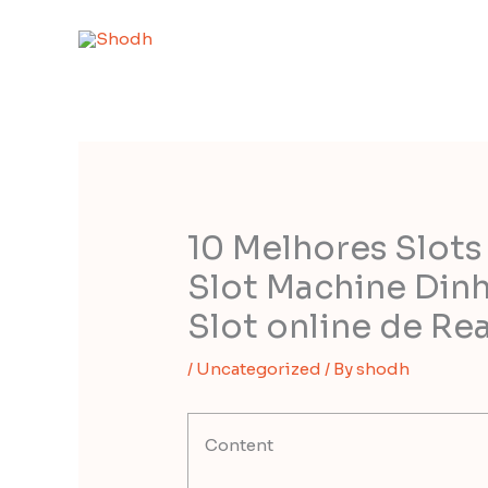
Skip
to
content
10 Melhores Slots
Slot Machine Din
Slot online de Re
/
Uncategorized
/ By
shodh
Content