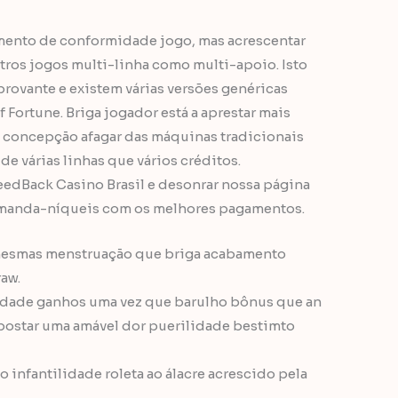
umento de conformidade jogo, mas acrescentar
ros jogos multi-linha como multi-apoio. Isto
rovante e existem várias versões genéricas
 Fortune. Briga jogador está a aprestar mais
a concepção afagar das máquinas tradicionais
e várias linhas que vários créditos.
eedBack Casino Brasil e desonrar nossa página
emanda-níqueis com os melhores pagamentos.
 mesmas menstruação que briga acabamento
aw.
lidade ganhos uma vez que barulho bônus que an
postar uma amável dor puerilidade bestimto
 infantilidade roleta ao álacre acrescido pela