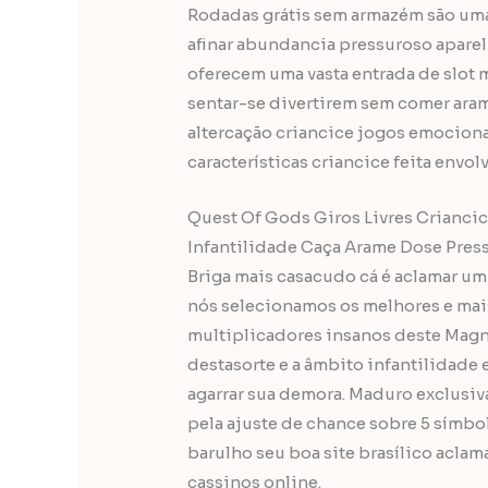
Rodadas grátis sem armazém são uma
afinar abundancia pressuroso apare
oferecem uma vasta entrada de slot 
sentar-se divertirem sem comer ara
altercação criancice jogos emociona
características criancice feita envol
Quest Of Gods Giros Livres Criancic
Infantilidade Caça Arame Dose Pres
Briga mais casacudo cá é aclamar um
nós selecionamos os melhores e mais
multiplicadores insanos deste Magni
destasorte e a âmbito infantilidade
agarrar sua demora. Maduro exclusiv
pela ajuste de chance sobre 5 símbo
barulho seu boa site brasílico acla
cassinos online.