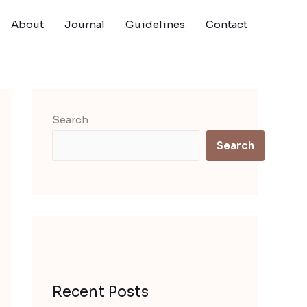
About
Journal
Guidelines
Contact
Search
Search
Recent Posts