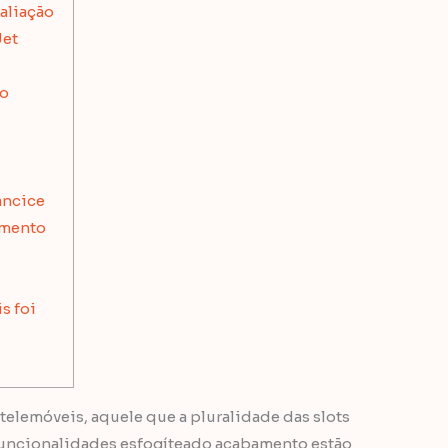
aliação
Jet
do
ancice
amento
s foi
telemóveis, aquele que a pluralidade das slots
 funcionalidades esfogíteado acabamento estão