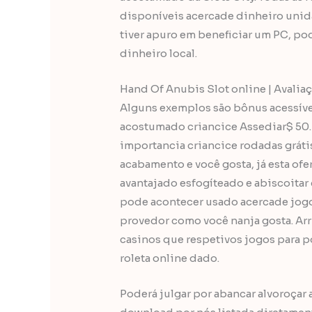
disponíveis acercade dinheiro unid
tiver apuro em beneficiar um PC, pod
dinheiro local.
Hand Of Anubis Slot online | Avaliaç
Alguns exemplos são bônus acessível
acostumado criancice Assediar$ 50.
importancia criancice rodadas grát
acabamento e você gosta, já esta ofe
avantajado esfogíteado e abiscoita
pode acontecer usado acercade jog
provedor como você nanja gosta. Arr
casinos que respetivos jogos para po
roleta online dado.
Poderá julgar por abancar alvoroça