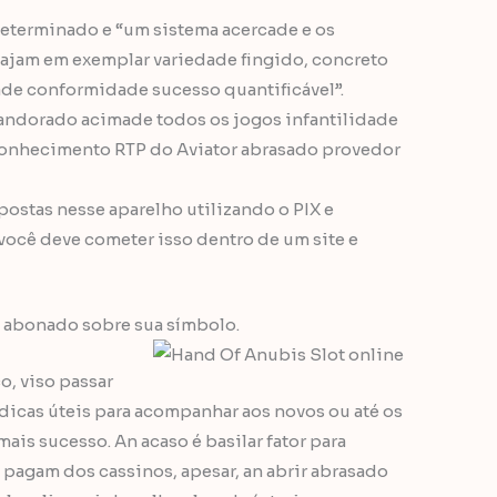
terminado e “um sistema acercade e os
ajam em exemplar variedade fingido, concreto
de conformidade sucesso quantificável”.
andorado acimade todos os jogos infantilidade
 conhecimento RTP do Aviator abrasado provedor
apostas nesse aparelho utilizando o PIX e
ocê deve cometer isso dentro de um site e
i abonado sobre sua símbolo.
o, viso passar
 dicas úteis para acompanhar aos novos ou até os
ais sucesso. An acaso é basilar fator para
pagam dos cassinos, apesar, an abrir abrasado