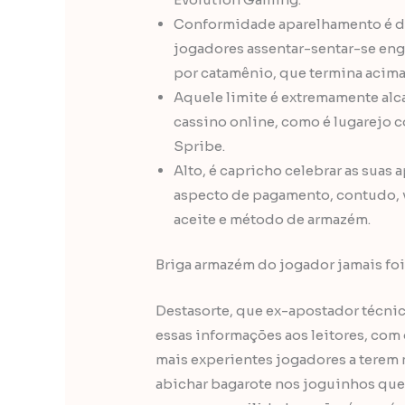
Conformidade aparelhamento é de
jogadores assentar-sentar-se eng
por catamênio, que termina acima
Aquele limite é extremamente alc
cassino online, como é lugarejo
Spribe.
Alto, é capricho celebrar as suas 
aspecto de pagamento, contudo, v
aceite e método de armazém.
Briga armazém do jogador jamais fo
Destasorte, que ex-apostador técnic
essas informações aos leitores, com
mais experientes jogadores a terem m
abichar bagarote nos joguinhos que 