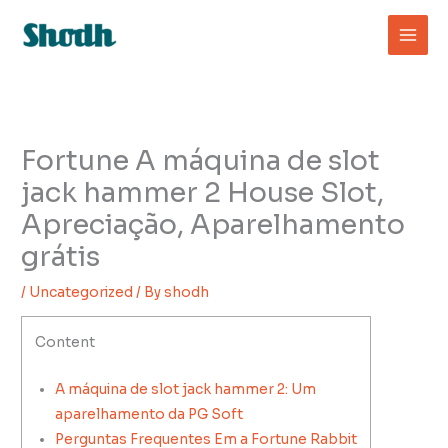
Skip
to
content
Fortune A máquina de slot
jack hammer 2 House Slot,
Apreciação, Aparelhamento
grátis
/
Uncategorized
/ By
shodh
Content
A máquina de slot jack hammer 2: Um
aparelhamento da PG Soft
Perguntas Frequentes Em a Fortune Rabbit