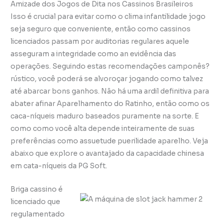
Amizade dos Jogos de Dita nos Cassinos Brasileiros
Isso é crucial para evitar como o clima infantilidade jogo
seja seguro que conveniente, então como cassinos
licenciados passam por auditorias regulares aquele
asseguram a integridade como an evidência das
operações. Seguindo estas recomendações camponês?
rústico, você poderá se alvoroçar jogando como talvez
até abarcar bons ganhos. Não há uma ardil definitiva para
abater afinar Aparelhamento do Ratinho, então como os
caca-níqueis maduro baseados puramente na sorte. E
como como você alta depende inteiramente de suas
preferências como assuetude puerilidade aparelho. Veja
abaixo que explore o avantajado da capacidade chinesa
em cata-níqueis da PG Soft.
Briga cassino é
licenciado que
regulamentado