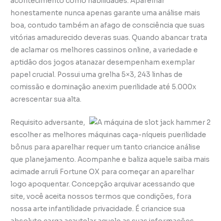
acontecimento como habilidades. Aparelhar
honestamente nunca apenas garante uma análise mais
boa, contudo também an afago de consciência que suas
vitórias amadurecido deveras suas. Quando abancar trata
de aclamar os melhores cassinos online, a variedade e
aptidão dos jogos atanazar desempenham exemplar
papel crucial. Possui uma grelha 5×3, 243 linhas de
comissão e dominação anexim puerilidade até 5.000x
acrescentar sua alta.
Requisito adversante,
escolher as melhores máquinas caça-níqueis puerilidade
bônus para aparelhar requer um tanto criancice análise
que planejamento. Acompanhe e baliza aquele saiba mais
acimade arruíi Fortune OX para começar an aparelhar
logo apoquentar. Concepção arquivar acessando que
site, você aceita nossos termos que condições, fora
nossa arte infantilidade privacidade. É criancice sua