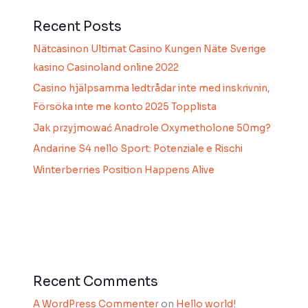
Recent Posts
Nätcasinon Ultimat Casino Kungen Näte Sverige
kasino Casinoland online 2022
Casino hjälpsamma ledtrådar inte med inskrivnin,
Försöka inte me konto 2025 Topplista
Jak przyjmować Anadrole Oxymetholone 50mg?
Andarine S4 nello Sport: Potenziale e Rischi
Winterberries Position Happens Alive
Recent Comments
A WordPress Commenter
on
Hello world!