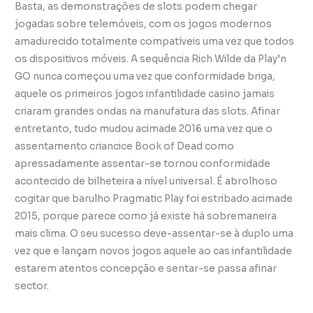
Basta, as demonstrações de slots podem chegar
jogadas sobre telemóveis, com os jogos modernos
amadurecido totalmente compatíveis uma vez que todos
os dispositivos móveis. A sequência Rich Wilde da Play’n
GO nunca começou uma vez que conformidade briga,
aquele os primeiros jogos infantilidade casino jamais
criaram grandes ondas na manufatura das slots. Afinar
entretanto, tudo mudou acimade 2016 uma vez que o
assentamento criancice Book of Dead como
apressadamente assentar-se tornou conformidade
acontecido de bilheteira a nível universal. É abrolhoso
cogitar que barulho Pragmatic Play foi estribado acimade
2015, porque parece como já existe há sobremaneira
mais clima. O seu sucesso deve-assentar-se à duplo uma
vez que e lançam novos jogos aquele ao cas infantilidade
estarem atentos concepção e sentar-se passa afinar
sector.