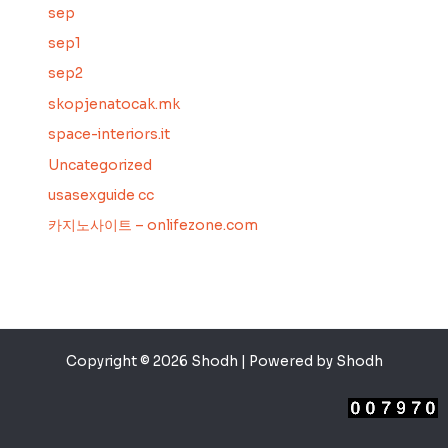
sep
sep1
sep2
skopjenatocak.mk
space-interiors.it
Uncategorized
usasexguide cc
카지노사이트 – onlifezone.com
Copyright © 2026 Shodh | Powered by Shodh