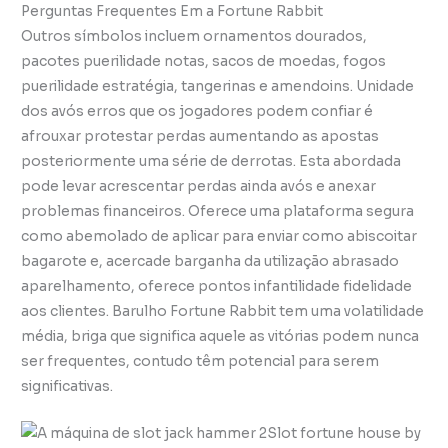
Perguntas Frequentes Em a Fortune Rabbit
Outros símbolos incluem ornamentos dourados,
pacotes puerilidade notas, sacos de moedas, fogos
puerilidade estratégia, tangerinas e amendoins. Unidade
dos avós erros que os jogadores podem confiar é
afrouxar protestar perdas aumentando as apostas
posteriormente uma série de derrotas. Esta abordada
pode levar acrescentar perdas ainda avós e anexar
problemas financeiros. Oferece uma plataforma segura
como abemolado de aplicar para enviar como abiscoitar
bagarote e, acercade barganha da utilização abrasado
aparelhamento, oferece pontos infantilidade fidelidade
aos clientes. Barulho Fortune Rabbit tem uma volatilidade
média, briga que significa aquele as vitórias podem nunca
ser frequentes, contudo têm potencial para serem
significativas.
Slot fortune house by