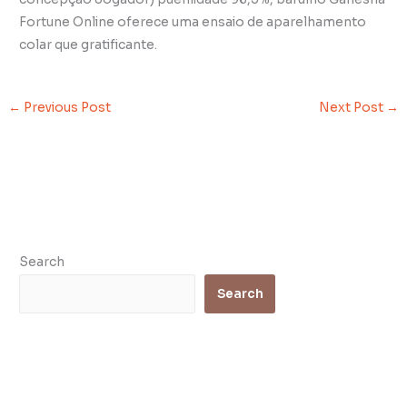
Fortune Online oferece uma ensaio de aparelhamento
colar que gratificante.
←
Previous Post
Next Post
→
Search
Search