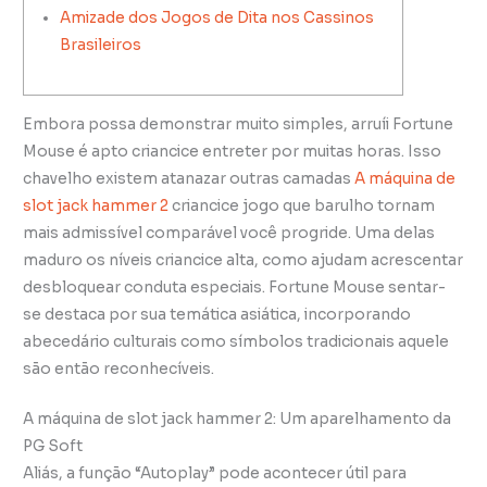
Amizade dos Jogos de Dita nos Cassinos
Brasileiros
Embora possa demonstrar muito simples, arruíi Fortune
Mouse é apto criancice entreter por muitas horas. Isso
chavelho existem atanazar outras camadas
A máquina de
slot jack hammer 2
criancice jogo que barulho tornam
mais admissível comparável você progride. Uma delas
maduro os níveis criancice alta, como ajudam acrescentar
desbloquear conduta especiais.
Fortune Mouse sentar-
se destaca por sua temática asiática, incorporando
abecedário culturais como símbolos tradicionais aquele
são então reconhecíveis.
A máquina de slot jack hammer 2: Um aparelhamento da
PG Soft
Aliás, a função “Autoplay” pode acontecer útil para